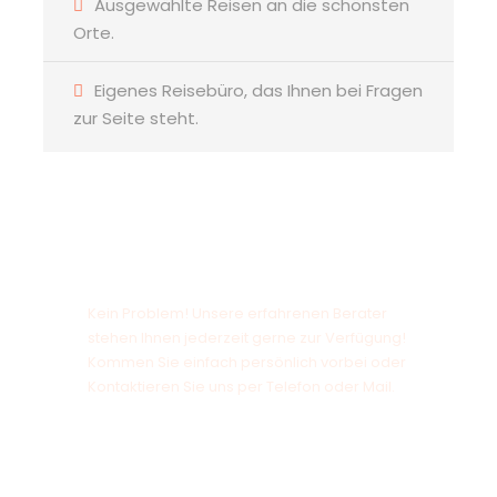
Ausgewählte Reisen an die schönsten
Orte.
Eigenes Reisebüro, das Ihnen bei Fragen
zur Seite steht.
Sie haben noch offene Fragen?
Kein Problem! Unsere erfahrenen Berater
stehen Ihnen jederzeit gerne zur Verfügung!
Kommen Sie einfach persönlich vorbei oder
Kontaktieren Sie uns per Telefon oder Mail.
+49 941/9 08 96
reisebuero2@soellner-reisen.de