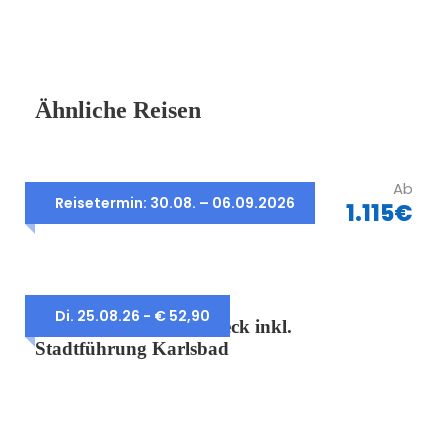
Ähnliche Reisen
Ab
8 Tage – Badeurlaub in Lido di
Reisetermin: 30.08. – 06.09.2026
1.115€
Jesolo
Karlsbad – Marienbad
Di. 25.08.26 - € 52,90
Böhmisches Bäderdreieck inkl.
Stadtführung Karlsbad