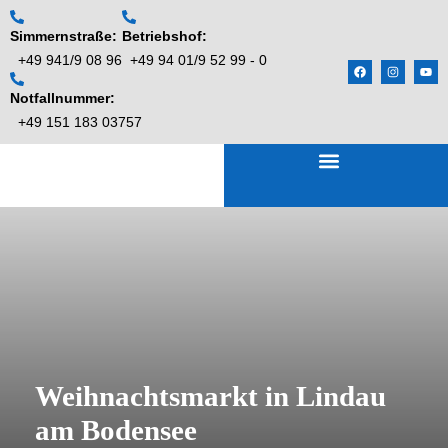
Simmernstraße:
Betriebshof:
+49 941/9 08 96
+49 94 01/9 52 99 - 0
Notfallnummer:
+49 151 183 03757
Home
Über uns
Reisen
Service
Abfahrtsorte
Busse
Gruppen
Jobs
Weihnachtsmarkt in Lindau
am Bodensee