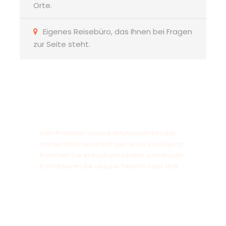
Orte.
Eigenes Reisebüro, das Ihnen bei Fragen
zur Seite steht.
Sie haben noch offene Fragen?
Kein Problem! Unsere erfahrenen Berater
stehen Ihnen jederzeit gerne zur Verfügung!
Kommen Sie einfach persönlich vorbei oder
Kontaktieren Sie uns per Telefon oder Mail.
+49 941/9 08 96
reisebuero2@soellner-reisen.de