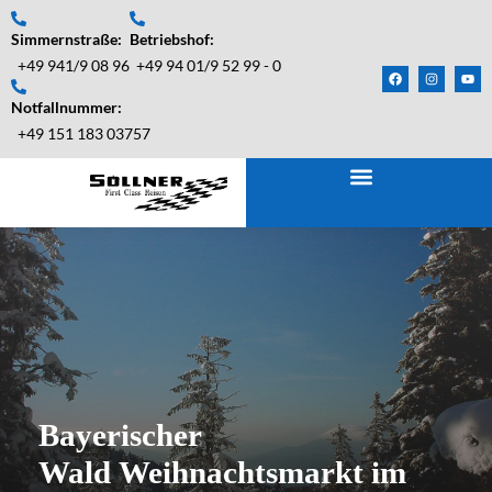
Simmernstraße:
Betriebshof:
+49 941/9 08 96
+49 94 01/9 52 99 - 0
Notfallnummer:
+49 151 183 03757
Home
Über uns
Reisen
Service
Abfahrtsorte
Busse
Gruppen
Jobs
Bayerischer
Wald Weihnachtsmarkt im