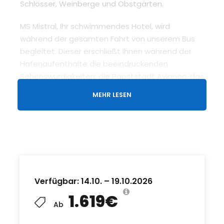
Schlösser, Weinberge und Obstgärten.
MS Mistral, Ihr schwimmendes Hotel, wird
während der gesamten Fahrt von unserem Bus
begleitet. Dieser erschließt Ihnen während der
Hafenaufenthalte die beeindruckenden
Sehenswürdigkeiten: die Papststadt Avignon, das
weltbekannte römische Aquädukt Pont-du-Gard,
MEHR LESEN
die Schluchten der Ardèche und das Weinland
der Côtes du Rhône.
MS Mistral (4 Anker)
Ein 1999 (renoviert 2019) in Dienst gestelltes Schiff
der französischen Reederei CroisiEurope, 110 m
lang, ca. 140 Passagiere. Elegant ausgestattet
Verfügbar: 14.10. – 19.10.2026
sind der Salon mit Bar und das Restaurant, in
1.619€
dem die Mahlzeiten (Buffetfrühstück und am
Ab
Tisch serviertes Mittag- und Abendmenü)
eingenommen werden. Die klimatisierten Kabinen