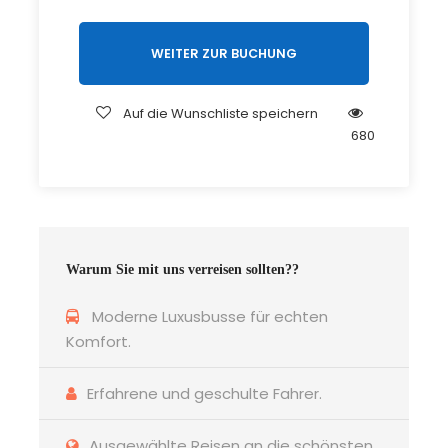
sind alle Außenkabinen und verfügen über zwei
Betten, Dusche/WC, Föhn, Fernseher, Safe und
WEITER ZUR BUCHUNG
ein großes Panoramafenster. Auf dem großen
Sonnendeck stehen Liegestühle zur Verfügung.
Auf die Wunschliste speichern
680
Reisepreis pro Person bei Unterbringung in
Außenkabinen mit 2 Betten, Dusche/WC,
Panoramafenster und inkl. Landausflüge:
Warum Sie mit uns verreisen sollten??
Kabine auf dem Hauptdeck € 1.619,-
Zuschlag Oberdeck p. P.€ 268,-
Moderne Luxusbusse für echten
Zuschlag Einzelkabine und Einzelzimmer bei ZÜ €
Komfort.
483,-
Erfahrene und geschulte Fahrer.
Währung: Euro
Gültiger Personalausweis erforderlich!
Ausgewählte Reisen an die schönsten